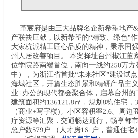
堇宸府是由三大品牌名企新希望地产
产联袂巨献，以新希望的“精致、绿色”
大家杭派精工匠心品质的精神，秉承国
州人居改善项目。 本案择址台州椒江董
位学院路南端首位，南向一线约250万
中），为浙江省首批“未来社区”建设试
海城社区，开篇生态胜景和精研产品主义
业+办公的现代都会聚合体，启幕台州的
建筑面积约136121.8㎡，规划8栋住宅
（商业+写字楼)。小区容积率2.6。周
疗资源等汇聚，交通畅达通行，畅享都市
总户数579户 （人才房161户，普通住宅4