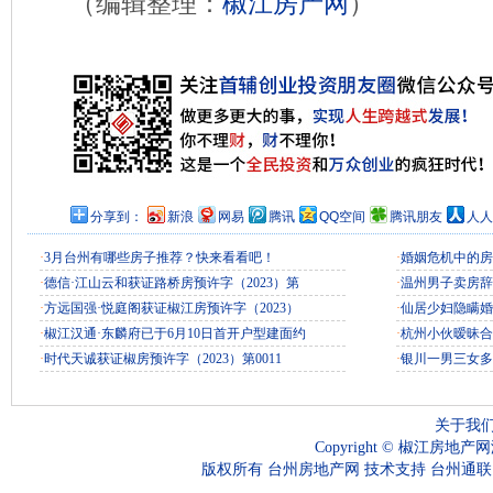
（编辑整理：
椒江房产网
）
分享到：
新浪
网易
腾讯
QQ空间
腾讯朋友
人人
·
3月台州有哪些房子推荐？快来看看吧！
·
婚姻危机中的房
·
德信·江山云和获证路桥房预许字（2023）第
·
温州男子卖房辞
·
方远国强·悦庭阁获证椒江房预许字（2023）
·
仙居少妇隐瞒婚
·
椒江汉通·东麟府已于6月10日首开户型建面约
·
杭州小伙暧昧合
·
时代天诚获证椒房预许字（2023）第0011
·
银川一男三女多
关于我
Copyright ©
椒江房地产网
版权所有
台州房地产网
技术支持
台州通联