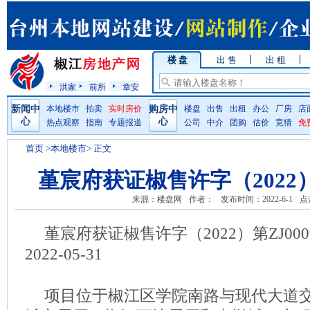
楼 盘
出 售
出 租
洪家
前所
章安
新闻中
本地楼市
拍卖
实时房价
购房中
楼盘
出售
出租
办公
厂房
店
心
心
热点观察
指南
专题报道
公司
中介
团购
估价
竞猜
免
首页
>本地楼市> 正文
堇宸府获证椒售许字（2022）第
来源：楼盘网
作者：
发布时间：2022-6-1
点
堇宸府获证椒售许字（2022）第ZJ00
2022-05-31
项目位于椒江区学院南路与现代大道